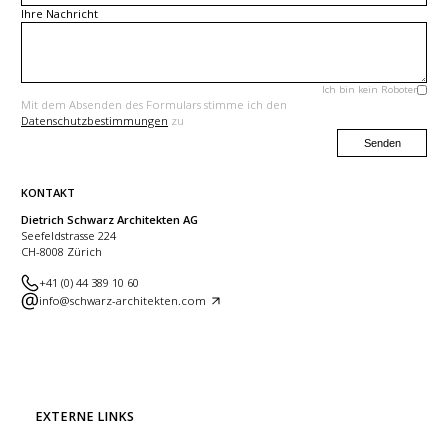
Ihre Nachricht
Ich bin kein Roboter
Mit dem Absenden des Formulars stimme ich den
Datenschutzbestimmungen
zu
Senden
KONTAKT
Dietrich Schwarz Architekten AG
Seefeldstrasse 224
CH-8008 Zürich
+41 (0) 44 389 10 60
info@schwarz-architekten.com
EXTERNE LINKS