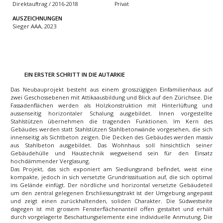
Direktauftrag / 2016-2018
Privat
AUSZEICHNUNGEN
Sieger AAA, 2023
EIN ERSTER SCHRITT IN DIE AUTARKIE
Das Neubauprojekt besteht aus einem grosszügigen Einfamilienhaus auf
zwei Geschossebenen mit Attikaausbildung und Blick auf den Zürichsee. Die
Fassadenflächen werden als Holzkonstruktion mit Hinterlüftung und
aussenseitig horizontaler Schalung ausgebildet. Innen vorgestellte
Stahlstützen übernehmen die tragenden Funktionen. Im Kern des
Gebäudes werden statt Stahlstützen Stahlbetonwände vorgesehen, die sich
innenseitig als Sichtbeton zeigen. Die Decken des Gebäudes werden massiv
aus Stahlbeton ausgebildet. Das Wohnhaus soll hinsichtlich seiner
Gebäudehülle und Haustechnik wegweisend sein für den Einsatz
hochdämmender Verglasung.
Das Projekt, das sich exponiert am Siedlungsrand befindet, weist eine
kompakte, jedoch in sich versetzte Grundrisssituation auf, die sich optimal
ins Gelände einfügt. Der nördliche und horizontal versetzte Gebäudeteil
um den zentral gelegenen Erschliessungstrakt ist der Umgebung angepasst
und zeigt einen zurückhaltenden, soliden Charakter. Die Südwestseite
dagegen ist mit grossem Fensterflächenanteil offen gestaltet und erhält
durch vorgelagerte Beschattungselemente eine individuelle Anmutung. Die