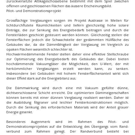
zurückversetzte Attikageschossebene bestimmt mit dem Spiel zwischen
offenen und geschlossenen Flächen das äussere Erscheinungsbild.
Pilot- und Demonstrationsprojekt
Grossflächige Verglasungen sorgen im Projekt Austrasse in Meilen für
lichtdurchflutete Räumlichkeiten und liefern gleichzeitig hohe solare
Einträge, die zur Senkung des Energiebedarfs beitragen und durch die
Fensterläden geschickt gesteuert werden können. Gleichzeitig stellen die
Fensterflächen jedoch die Schwachstelle der gedämmten Hüllfläche des
Gebäudes dar, da die Dämmfähigkeit der Verglasung im Vergleich zu
opaken Flächen wesentlich schlechter ist.
Hochwärmedämmende Fenster stellen daher eine effektive Stellschraube
zur Optimierung des Energiebedarfs des Gebäudes dar. Dabei bieten
hochdämmende Vakuumgläser die Möglichkeit, den U-Wert, der mit
herkömmlicher Verglasungen erzielt werden kann, zu senken.
Insbesondere bei Gebäuden mit hohem Fensterflächenanteil wirkt sich
dieser Effekt stark auf die Energiebilanz aus.
Die Dämmwirkung wird durch eine mit Vakuum gefüllte dünne,
dichtverschlossene Schicht erreicht. Die optimierten Dämmeigenschaften
können bereits mit einer dünnen Verglasung realisiert werden. Daher ist
die Ausbildung filigraner und leichter Fensterkonstruktionen möglich.
Durch die Senkung des erforderlichen Materials wird der Anteil grauer
Energie gesenkt.
Besonderes Augenmerk wird im Rahmen des Pilot- und
Demonstrationsprojektes auf die Entwicklung des Übergangs vom Rand-
verbund zum Rahmen gelegt. Der Randverbund besteht bei