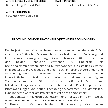
AUFTRAGSART / REALISIERUNG
BAUHERRSCHAFT
Direktauftrag 2013 / 2015-2019
Zentrum für Immobilien AG, Zug
AUSZEICHNUNGEN
Gewinner Watt d’or 2018
PILOT UND- DEMONSTRATIONSPROJEKT NEUER TECHNOLOGIEN
Das Projekt umfasst einen sechsgeschossigen Neubau, der das letzte Stück
einer innerstädti- schen Blockrandbebauung bildet und der Sanierung und
Umnutzung eines zweigeschossigen Gewerbebaus von 1904 im Innenhof. In
den beiden Gebäuden entstehen 70 Eineinhalb- bis
Dreieinhalbzimmerwohnungen für Kurzzeitwohnen, ein Café und Gewerbe
im Erdgeschoss. Die Gebäude sind unterirdisch miteinander verbunden und
werden gemeinsam betrieben. Das Bauvorhaben in seinem
innerstädtischen Umfeld ist exemplarisch von einem der wichtigsten
Themen der modernen Städteentwicklung betroffen – der Verdichtung.
Mit dieser Ausgangs- situation anerbietet sich das Projekt optimal für
Pilotanwendungen von neuen Technologien, Systemen und Materialien.
Fünf Konzepte werden am Projekt pilotiert oder demonstriert:
1. Fassadensystem mit Hochleistungsdämmung (Aerogel) mit dem Resultat
einer ultradünnen Fassade zur Maximierung der Nutzfläche
2. Fenster mit Vakuumisolierglas – Pilotanwendung einer neuen