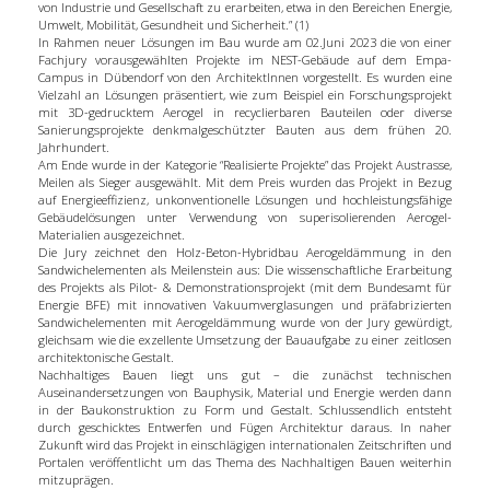
von Industrie und Gesellschaft zu erarbeiten, etwa in den Bereichen Energie,
Umwelt, Mobilität, Gesundheit und Sicherheit.” (1)
In Rahmen neuer Lösungen im Bau wurde am 02.Juni 2023 die von einer
Fachjury vorausgewählten Projekte im NEST-Gebäude auf dem Empa-
Campus in Dübendorf von den ArchitektInnen vorgestellt. Es wurden eine
Vielzahl an Lösungen präsentiert, wie zum Beispiel ein Forschungsprojekt
mit 3D-gedrucktem Aerogel in recyclierbaren Bauteilen oder diverse
Sanierungsprojekte denkmalgeschützter Bauten aus dem frühen 20.
Jahrhundert.
Am Ende wurde in der Kategorie “Realisierte Projekte” das Projekt Austrasse,
Meilen als Sieger ausgewählt. Mit dem Preis wurden das Projekt in Bezug
auf Energieeffizienz, unkonventionelle Lösungen und hochleistungsfähige
Gebäudelösungen unter Verwendung von superisolierenden Aerogel-
Materialien ausgezeichnet.
Die Jury zeichnet den Holz-Beton-Hybridbau Aerogeldämmung in den
Sandwichelementen als Meilenstein aus: Die wissenschaftliche Erarbeitung
des Projekts als Pilot- & Demonstrationsprojekt (mit dem Bundesamt für
Energie BFE) mit innovativen Vakuumverglasungen und präfabrizierten
Sandwichelementen mit Aerogeldämmung wurde von der Jury gewürdigt,
gleichsam wie die exzellente Umsetzung der Bauaufgabe zu einer zeitlosen
architektonische Gestalt.
Nachhaltiges Bauen liegt uns gut – die zunächst technischen
Auseinandersetzungen von Bauphysik, Material und Energie werden dann
in der Baukonstruktion zu Form und Gestalt. Schlussendlich entsteht
durch geschicktes Entwerfen und Fügen Architektur daraus. In naher
Zukunft wird das Projekt in einschlägigen internationalen Zeitschriften und
Portalen veröffentlicht um das Thema des Nachhaltigen Bauen weiterhin
mitzuprägen.